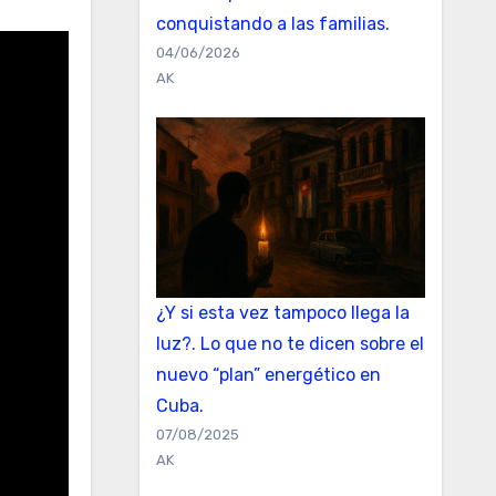
conquistando a las familias.
04/06/2026
AK
¿Y si esta vez tampoco llega la
luz?. Lo que no te dicen sobre el
nuevo “plan” energético en
Cuba.
07/08/2025
AK