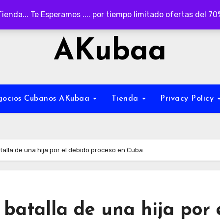
Tienda... Te Esperamos .... por tiempo limitado ofertas del 7
AKubaa
egocios Cubanos AKubaa
Tienda
Privacy Policy
atalla de una hija por el debido proceso en Cuba.
a batalla de una hija por 