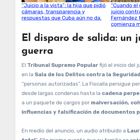
“Juicio a la vista”: la hija que pidió
“Cuando el 
cámaras, transparencia y
juicio contr
respuestas que Cuba aún no da.
Fernández 
comienza m
El disparo de salida: un j
guerra
El
Tribunal Supremo Popular
fijó el inicio del 
en la
Sala de los Delitos contra la Segurida
“personas autorizadas”. La Fiscalía persigue 
desde largas condenas hasta la
cadena perpe
a un paquete de cargos por
malversación, cohe
influencias y falsificación de documentos 
En medio del anuncio, un audio atribuido a
Laur
total
”. Ella misma cuenta que su familia se enter