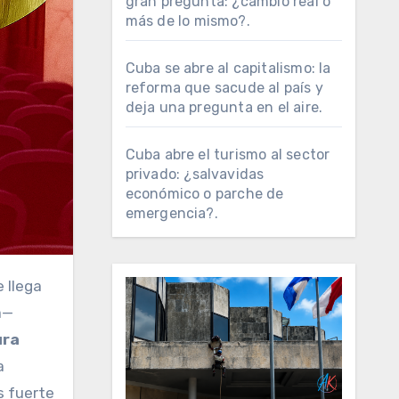
gran pregunta: ¿cambio real o
más de lo mismo?.
Cuba se abre al capitalismo: la
reforma que sacude al país y
deja una pregunta en el aire.
Cuba abre el turismo al sector
privado: ¿salvavidas
económico o parche de
emergencia?.
 llega
a—
ura
a
s fuerte