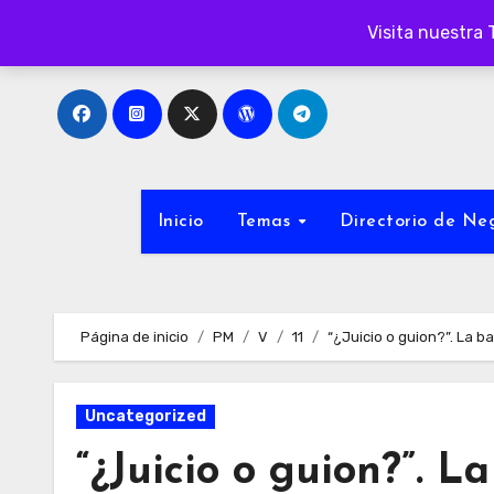
Ir
Visita nuestra 
al
contenido
Inicio
Temas
Directorio de N
Página de inicio
PM
V
11
“¿Juicio o guion?”. La b
Uncategorized
“¿Juicio o guion?”. L