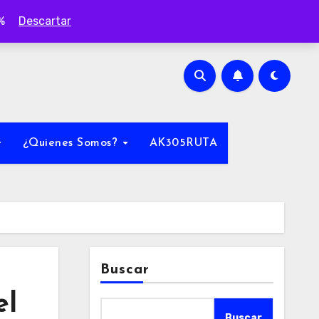
0%
Descartar
¿Quienes Somos?
AK305RUTA
Buscar
el
Buscar