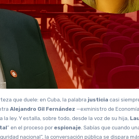
erteza que duele: en Cuba, la palabra
justicia
casi siempre
ontra
Alejandro Gil Fernández
—exministro de Economí
 la ley. Y estalla, sobre todo, desde la voz de su hija,
La
tal
” en el proceso por
espionaje
. Sabías que cuando un
seguridad nacional”, la conversación pública se dispara má