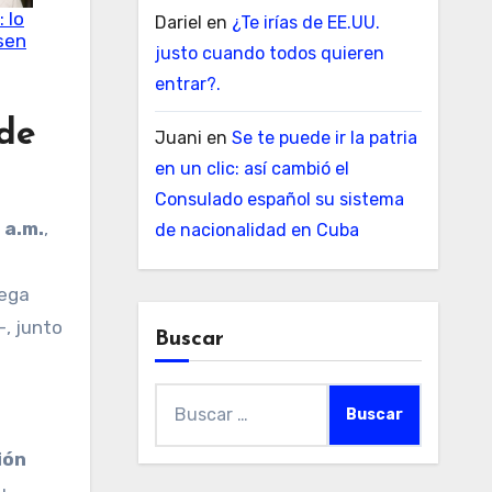
 lo
Dariel
en
¿Te irías de EE.UU.
sen
justo cuando todos quieren
entrar?.
 de
Juani
en
Se te puede ir la patria
en un clic: así cambió el
Consulado español su sistema
 a.m.
,
de nacionalidad en Cuba
lega
—, junto
Buscar
Buscar:
ión
u