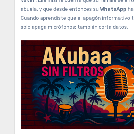
abuela, y que desde entonces su
WhatsApp
ha
Cuando aprendiste que el apagón informativo ta
solo apaga micrófonos: también corta datos.