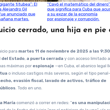
gigante titubea”: El
“Cayó el matemático del dinero”:
a Alejandro Gil
que significa para Cuba que acu
fue anunciado que
a su exzar de la economía
añana martes.
por espionaje y corrupción.
uicio cerrado, una hija en pie
juicio para
martes 11 de noviembre de 2025 a las 9:30
d del Estado
,
a puerta cerrada
y con acceso limitado a
penas máximas por
espionaje
—en Cuba, el abanico legal l
tua
o incluso castigos más severos, según el tipo penal
cho, evasión fiscal, lavado de activos, tráfico de
públicos
. Todo en uno.
a María
comenzó a correr en redes: “
es una manipulac
ó de la fecha del juicio “por el noticiero de la una”, vía s