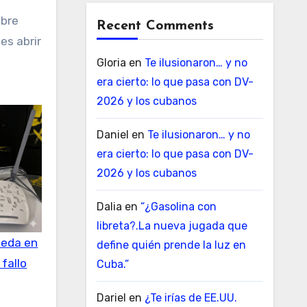
obre
Recent Comments
es abrir
Gloria
en
Te ilusionaron… y no
era cierto: lo que pasa con DV-
2026 y los cubanos
Daniel
en
Te ilusionaron… y no
era cierto: lo que pasa con DV-
2026 y los cubanos
Dalia
en
“¿Gasolina con
libreta?.La nueva jugada que
ueda en
define quién prende la luz en
 fallo
Cuba.”
Dariel
en
¿Te irías de EE.UU.