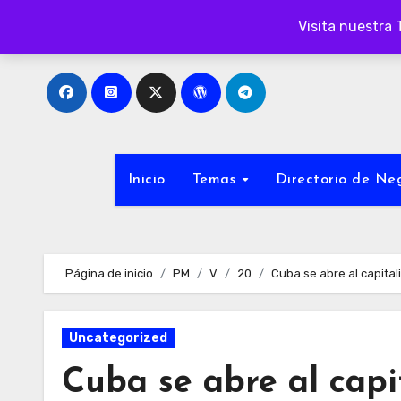
Ir
Visita nuestra 
al
contenido
Inicio
Temas
Directorio de N
Página de inicio
PM
V
20
Cuba se abre al capital
Uncategorized
Cuba se abre al capi