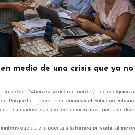
 en medio de una crisis que ya no
a mano. Porque lo que acaba de anunciar el Gobierno cubano
nacen cansados: es el giro económico más fuerte en déc
nómicas
que abre la puerta a la
banca privada
, al
merc