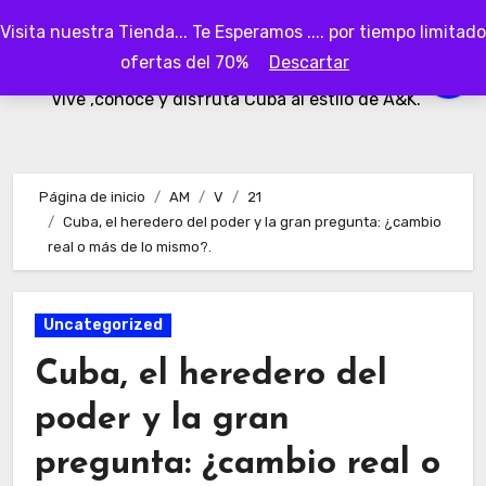
Ir
Visita nuestra Tienda... Te Esperamos .... por tiempo limitado
al
AKubaa
ofertas del 70%
Descartar
contenido
Vive ,conoce y disfruta Cuba al estilo de A&K.
Página de inicio
AM
V
21
Cuba, el heredero del poder y la gran pregunta: ¿cambio
real o más de lo mismo?.
Uncategorized
Cuba, el heredero del
poder y la gran
pregunta: ¿cambio real o