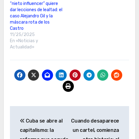
“nieto influencer” quiere
dar lecciones de lealtad: el
caso Alejandro Gil y la
máscara rota de los
Castro
11/25/2025
En «Noticias y
Actualidad»
Navegación
Cuba se abre al
Cuando desaparece
de
capitalismo: la
un cartel, comienza
entradas