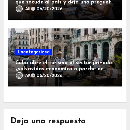
que sacude al país y deja una pregunta
en el aire.
AK
06/20/2026
Uncategorized
Cuba abre el turismo al sector privado:
¿salvavidas económico o parche de
emergencia?.
AK
06/20/2026
Deja una respuesta