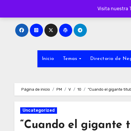
Ir
Visita nuestra 
al
contenido
Inicio
Temas
Directorio de N
Página de inicio
PM
V
10
“Cuando el gigante titu
Uncategorized
“Cuando el gigante ti