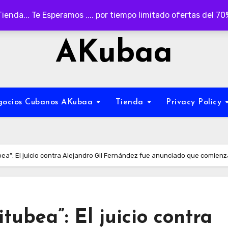
Tienda... Te Esperamos .... por tiempo limitado ofertas del 7
AKubaa
egocios Cubanos AKubaa
Tienda
Privacy Policy
bea”: El juicio contra Alejandro Gil Fernández fue anunciado que comie
tubea”: El juicio contra