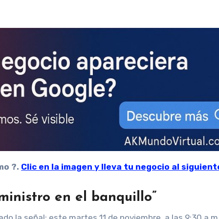
mo ?.
Clic en la imagen y lleva tu negocio al siguient
ministro en el banquillo”
o la señal: este martes 11 de noviembre, a las 9:30 a.m.