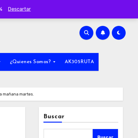
0%
Descartar
¿Quienes Somos?
AK305RUTA
nza mañana martes.
Buscar
Buscar