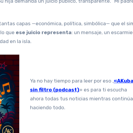
Su hija demanda un juicio público, transparente. “Mi padr
tantas capas —económica, política, simbólica— que el si
 lo que
ese juicio representa
: un mensaje, un escarmie
ad en la isla.
Ya no hay tiempo para leer por eso ,
«AKub
sin filtro (podcast)
» es para ti escucha
ahora todas tus noticias mientras continú
haciendo todo.