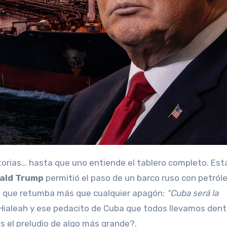
ald Trump
permitió el paso de un barco ruso con petról
se que retumba más que cualquier apagón:
“Cuba será la
, Hialeah y ese pedacito de Cuba que todos llevamos den
 el preludio de algo más grande?.