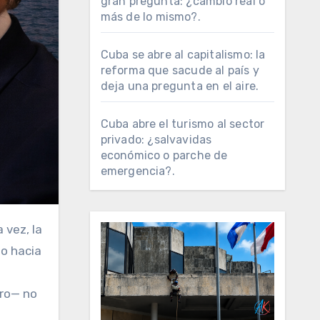
gran pregunta: ¿cambio real o
más de lo mismo?.
Cuba se abre al capitalismo: la
reforma que sacude al país y
deja una pregunta en el aire.
Cuba abre el turismo al sector
privado: ¿salvavidas
económico o parche de
emergencia?.
eo hacia
tro— no