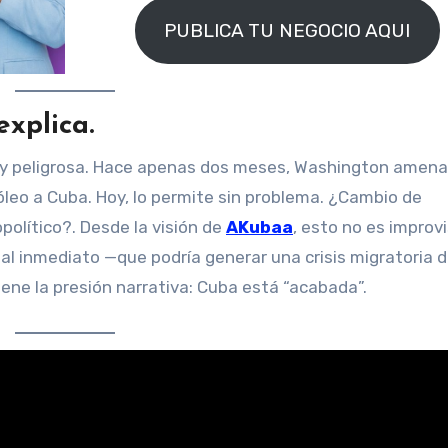
PUBLICA TU NEGOCIO AQUI
explica
.
 —y peligrosa. Hace apenas dos meses, Washington amen
óleo a Cuba. Hoy, lo permite sin problema. ¿Cambio de
político?. Desde la visión de
AKubaa
, esto no es improv
otal inmediato —que podría generar una crisis migratoria d
ne la presión narrativa: Cuba está “acabada”.