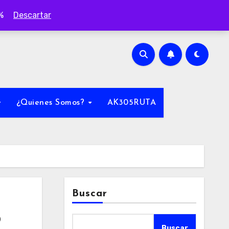
0%
Descartar
¿Quienes Somos?
AK305RUTA
Buscar
o
Buscar