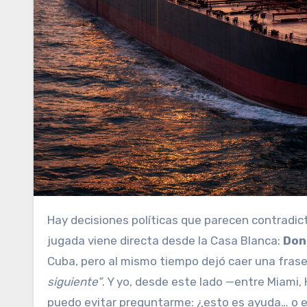
Hay decisiones políticas que parecen contradictorias… hasta que uno entiende el tablero completo. Esta vez, la
jugada viene directa desde la Casa Blanca:
Don
Cuba, pero al mismo tiempo dejó caer una fra
siguiente”
. Y yo, desde este lado —entre Miami
puedo evitar preguntarme: ¿esto es ayuda… o es