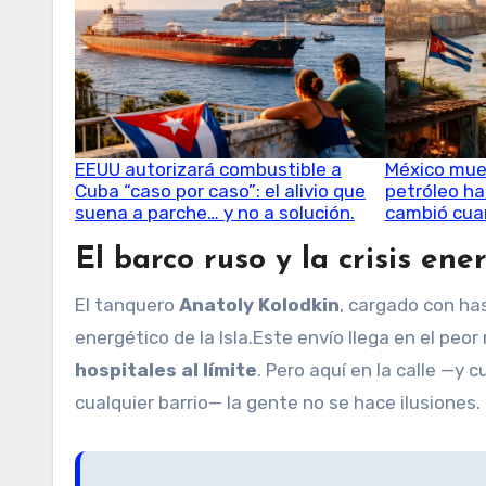
EEUU autorizará combustible a
México muev
Cuba “caso por caso”: el alivio que
petróleo ha
suena a parche… y no a solución.
cambió cua
El barco ruso y la crisis en
El tanquero
Anatoly Kolodkin
, cargado con has
energético de la Isla.Este envío llega en el pe
hospitales al límite
. Pero aquí en la calle —y
cualquier barrio— la gente no se hace ilusiones.