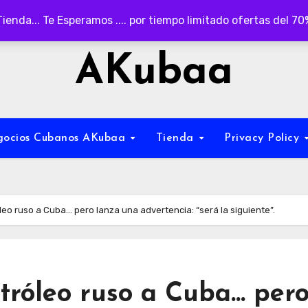
Tienda... Te Esperamos .... por tiempo limitado ofertas del 7
AKubaa
egocios Cubanos AKubaa
Tienda
Privacy Policy
eo ruso a Cuba… pero lanza una advertencia: “será la siguiente”.
tróleo ruso a Cuba… per