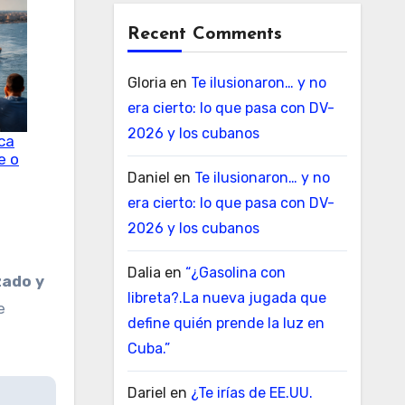
Recent Comments
Gloria
en
Te ilusionaron… y no
era cierto: lo que pasa con DV-
2026 y los cubanos
ca
e o
Daniel
en
Te ilusionaron… y no
era cierto: lo que pasa con DV-
2026 y los cubanos
Dalia
en
“¿Gasolina con
zado y
libreta?.La nueva jugada que
e
define quién prende la luz en
Cuba.”
Dariel
en
¿Te irías de EE.UU.