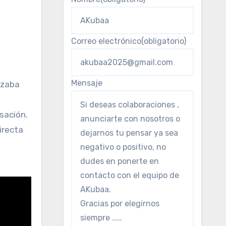
Correo electrónico
(obligatorio)
Mensaje
azaba
isación.
irecta