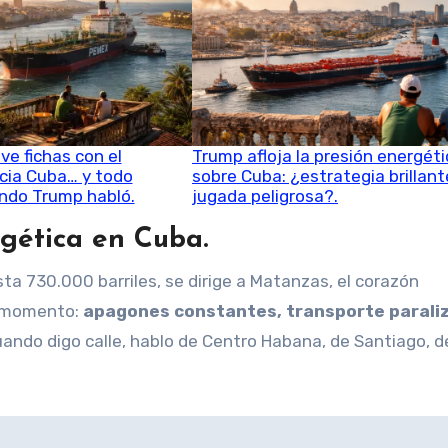
e fichas con el
Trump afloja la presión energéti
cia Cuba… y todo
sobre Cuba: ¿estrategia brillant
ndo Trump habló.
jugada peligrosa?.
ergética en Cuba
.
ta 730.000 barriles, se dirige a Matanzas, el corazón
or momento:
apagones constantes, transporte parali
 cuando digo calle, hablo de Centro Habana, de Santiago, d