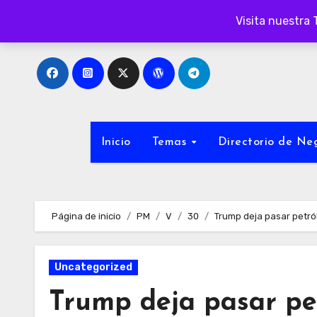
Ir
Visita nuestra 
al
contenido
Inicio
Temas
Directorio de N
Página de inicio
PM
V
30
Trump deja pasar petról
Uncategorized
Trump deja pasar pe