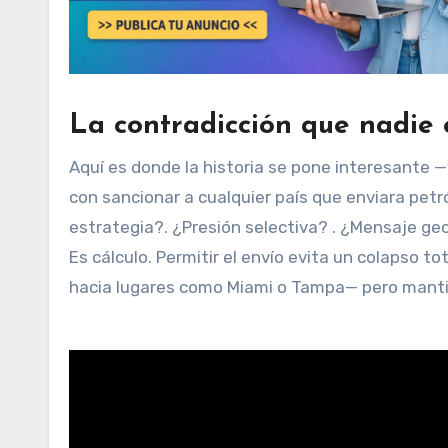
La contradicción que nadie 
Aquí es donde la historia se pone interesante
con sancionar a cualquier país que enviara petr
estrategia?. ¿Presión selectiva? . ¿Mensaje geo
Es cálculo. Permitir el envío evita un colapso t
hacia lugares como Miami o Tampa— pero mantie