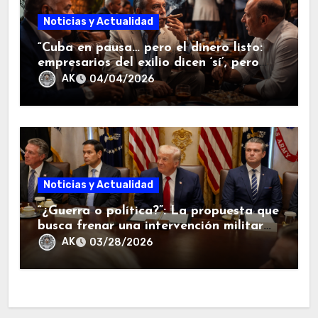
Noticias y Actualidad
“Cuba en pausa… pero el dinero listo:
empresarios del exilio dicen ‘sí’, pero
con una condición”.
AK
04/04/2026
Noticias y Actualidad
“¿Guerra o política?”: La propuesta que
busca frenar una intervención militar
de Trump en Cuba sacude Washington.
AK
03/28/2026