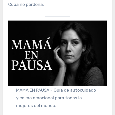
Cuba no perdona.
MAMÁ EN PAUSA – Guía de autocuidado
y calma emocional para todas la
mujeres del mundo.