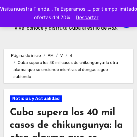
Ir
Visita nuestra Tienda... Te Esperamos .... por tiempo limitado
al
AKubaa
ofertas del 70%
Descartar
contenido
Vive ,conoce y disfruta Cuba al estilo de A&K.
Página de inicio
PM
V
4
Cuba supera los 40 mil casos de chikungunya: la otra
alarma que se enciende mientras el dengue sigue
subiendo.
Noticias y Actualidad
Cuba supera los 40 mil
casos de chikungunya: la