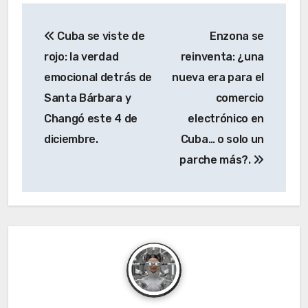
Navegación
Cuba se viste de
Enzona se
de
rojo: la verdad
reinventa: ¿una
entradas
emocional detrás de
nueva era para el
Santa Bárbara y
comercio
Changó este 4 de
electrónico en
diciembre.
Cuba… o solo un
parche más?.