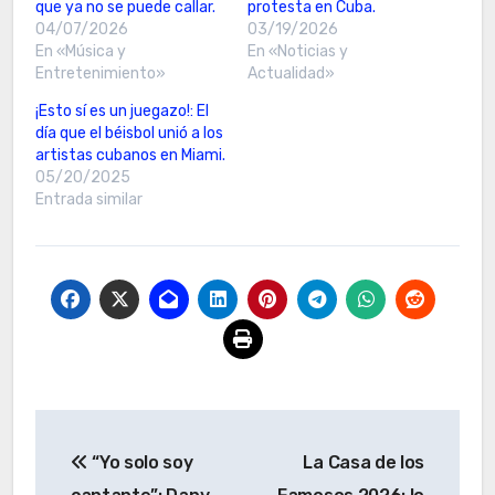
que ya no se puede callar.
protesta en Cuba.
04/07/2026
03/19/2026
En «Música y
En «Noticias y
Entretenimiento»
Actualidad»
¡Esto sí es un juegazo!: El
día que el béisbol unió a los
artistas cubanos en Miami.
05/20/2025
Entrada similar
Navegación
“Yo solo soy
La Casa de los
de