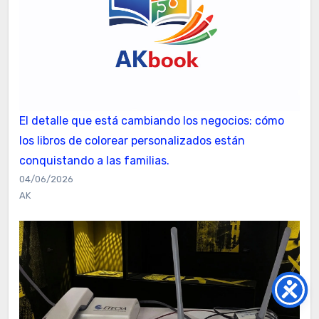
El detalle que está cambiando los negocios: cómo
los libros de colorear personalizados están
conquistando a las familias.
04/06/2026
AK