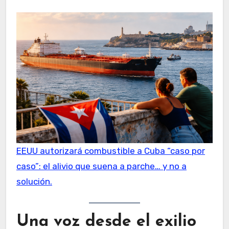
EEUU autorizará combustible a Cuba “caso por
caso”: el alivio que suena a parche… y no a
solución.
Una voz desde el exilio