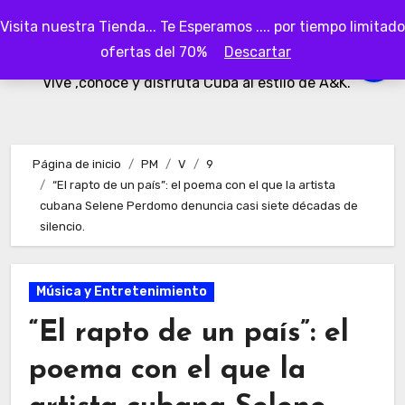
Ir
Visita nuestra Tienda... Te Esperamos .... por tiempo limitado
al
AKubaa
ofertas del 70%
Descartar
contenido
Vive ,conoce y disfruta Cuba al estilo de A&K.
Página de inicio
PM
V
9
“El rapto de un país”: el poema con el que la artista
cubana Selene Perdomo denuncia casi siete décadas de
silencio.
Música y Entretenimiento
“El rapto de un país”: el
poema con el que la