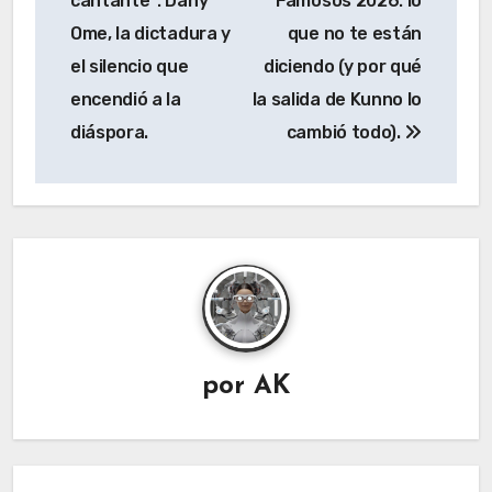
cantante”: Dany
Famosos 2026: lo
entradas
Ome, la dictadura y
que no te están
el silencio que
diciendo (y por qué
encendió a la
la salida de Kunno lo
diáspora.
cambió todo).
por
AK