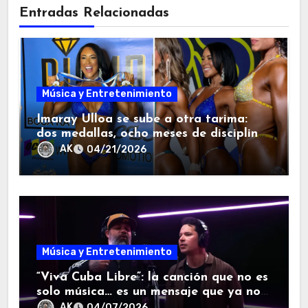
Entradas Relacionadas
Música y Entretenimiento
Imaray Ulloa se sube a otra tarima:
dos medallas, ocho meses de disciplina
y una lección que la diáspora entendió
AK
04/21/2026
enseguida.
Música y Entretenimiento
“Viva Cuba Libre”: la canción que no es
solo música… es un mensaje que ya no
se puede callar.
AK
04/07/2026