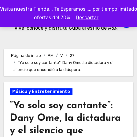
Ir
Visita nuestra Tienda... Te Esperamos .... por tiempo limitado
al
AKubaa
ofertas del 70%
Descartar
contenido
Vive ,conoce y disfruta Cuba al estilo de A&K.
Página de inicio
PM
V
27
“Yo solo soy cantante”: Dany Ome, la dictadura y el
silencio que encendió a la diáspora.
Música y Entretenimiento
“Yo solo soy cantante”:
Dany Ome, la dictadura
y el silencio que