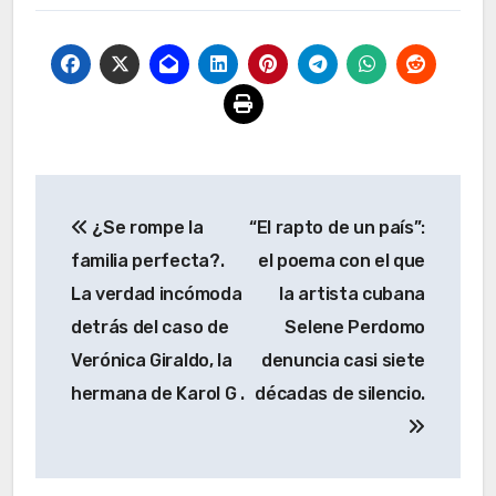
Navegación
¿Se rompe la
“El rapto de un país”:
de
familia perfecta?.
el poema con el que
entradas
La verdad incómoda
la artista cubana
detrás del caso de
Selene Perdomo
Verónica Giraldo, la
denuncia casi siete
hermana de Karol G .
décadas de silencio.