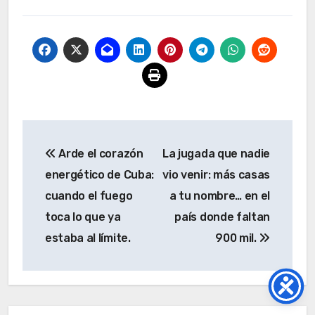
Navegación
Arde el corazón
La jugada que nadie
de
energético de Cuba:
vio venir: más casas
entradas
cuando el fuego
a tu nombre… en el
toca lo que ya
país donde faltan
estaba al límite.
900 mil.