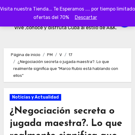
Ir
Visita nuestra Tienda... Te Esperamos .... por tiempo limitado
al
AKubaa
ofertas del 70%
Descartar
contenido
Vive ,conoce y disfruta Cuba al estilo de A&K.
Página de inicio
PM
V
17
¿Negociación secreta o jugada maestra?. Lo que
realmente significa que “Marco Rubio está hablando con
ellos”
Noticias y Actualidad
¿Negociación secreta o
jugada maestra?. Lo que