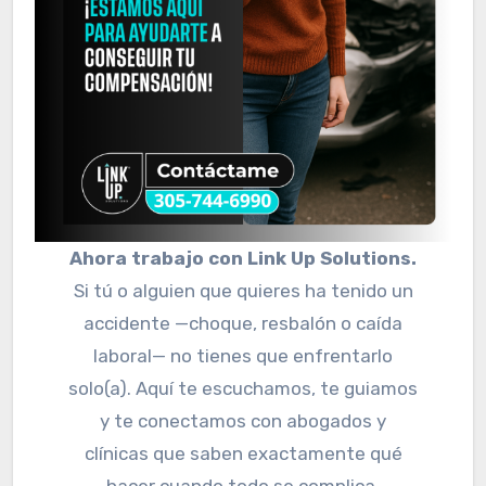
Ahora trabajo con Link Up Solutions.
Si tú o alguien que quieres ha tenido un
accidente —choque, resbalón o caída
laboral— no tienes que enfrentarlo
solo(a). Aquí te escuchamos, te guiamos
y te conectamos con abogados y
clínicas que saben exactamente qué
hacer cuando todo se complica.