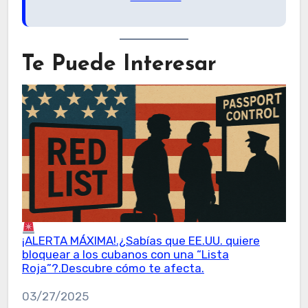
Te Puede Interesar
¡ALERTA MÁXIMA!.¿Sabías que EE.UU. quiere
bloquear a los cubanos con una “Lista
Roja”?.Descubre cómo te afecta.
Fecha
03/27/2025