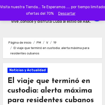
Ir
Visita nuestra Tienda... Te Esperamos .... por tiempo limitado
al
AKubaa
ofertas del 70%
Descartar
contenido
Vive ,conoce y disfruta Cuba al estilo de A&K.
Página de inicio
PM
V
19
El viaje que terminó en custodia: alerta máxima para
residentes cubanos
Noticias y Actualidad
El viaje que terminó en
custodia: alerta máxima
para residentes cubanos