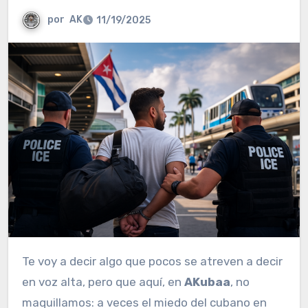
por
AK
11/19/2025
Te voy a decir algo que pocos se atreven a decir
en voz alta, pero que aquí, en
AKubaa
, no
maquillamos: a veces el miedo del cubano en