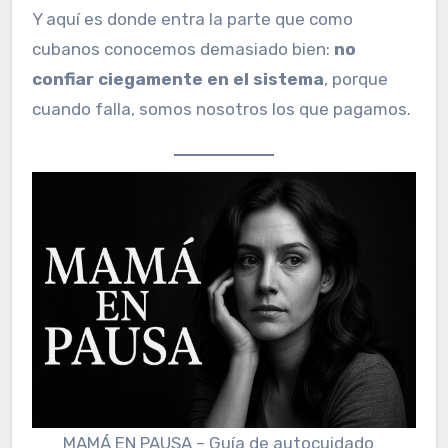
Y aquí es donde entra la parte que como
cubanos conocemos demasiado bien:
no
confiar ciegamente en el sistema
, porque
cuando falla, somos nosotros los que pagamos.
MAMÁ EN PAUSA – Guía de autocuidado