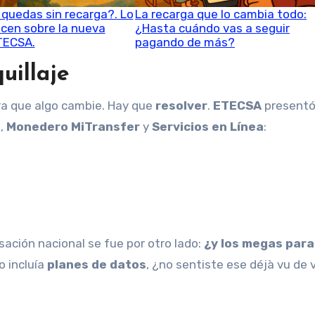
e quedas sin recarga?. Lo
La recarga que lo cambia todo:
icen sobre la nueva
¿Hasta cuándo vas a seguir
TECSA.
pagando de más?
uillaje
ra que algo cambie. Hay que
resolver
.
ETECSA
presentó
l
,
Monedero MiTransfer
y
Servicios en Línea
:
ersación nacional se fue por otro lado:
¿y los megas para
o incluía
planes de datos
, ¿no sentiste ese déjà vu de v