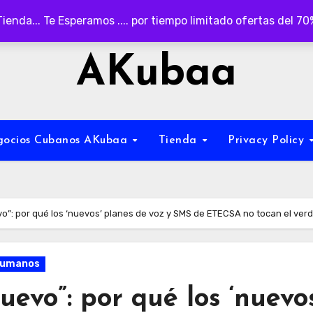
Tienda... Te Esperamos .... por tiempo limitado ofertas del 7
AKubaa
egocios Cubanos AKubaa
Tienda
Privacy Policy
o”: por qué los ‘nuevos’ planes de voz y SMS de ETECSA no tocan el ver
Humanos
evo”: por qué los ‘nuevos