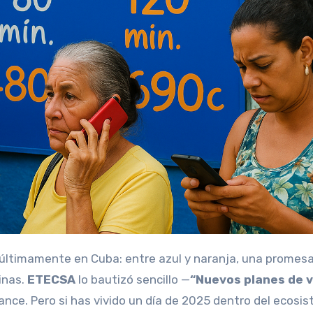
inas.
ETECSA
lo bautizó sencillo —
“Nuevos planes de v
avance. Pero si has vivido un día de 2025 dentro del ecosi