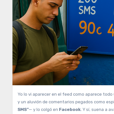
Yo lo vi aparecer en el feed como aparece todo últimamente en Cuba: entre azul y naranja, una promesa breve
y un aluvión de comentarios pegados como esp
SMS”
— y lo colgó en
Facebook
. Y sí, suena a 