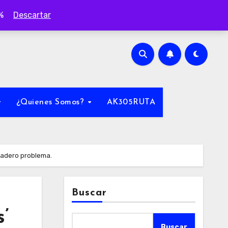
0%
Descartar
¿Quienes Somos?
AK305RUTA
dadero problema.
Buscar
’
Buscar