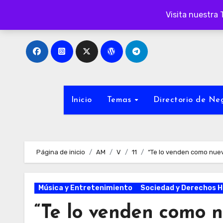
Ir
Visita nuestra 
al
contenido
Inicio
Temas
Directorio de N
Página de inicio
AM
V
11
“Te lo venden como nuev
Música y Entretenimiento
Sociedad y Derechos 
“Te lo venden como nu