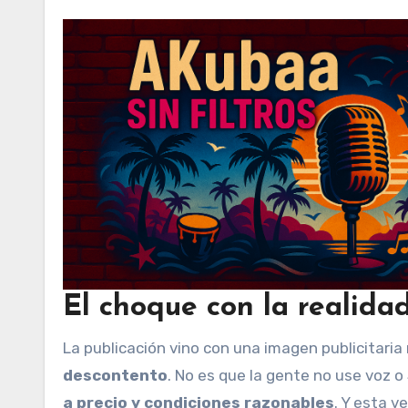
El choque con la realida
La publicación vino con una imagen publicitari
descontento
. No es que la gente no use voz o
a precio y condiciones razonables
. Y esta v