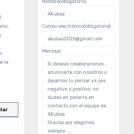
Nombre
(obligatorio)
í
rio,
Correo electrónico
(obligatorio)
.
Mensaje
o
e la
lar