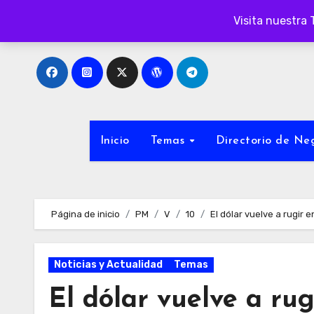
Ir
Visita nuestra 
al
contenido
Inicio
Temas
Directorio de N
Página de inicio
PM
V
10
El dólar vuelve a rugir 
Noticias y Actualidad
Temas
El dólar vuelve a rug