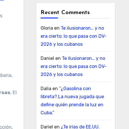
Recent Comments
as
Gloria
en
Te ilusionaron… y no
era cierto: lo que pasa con DV-
2026 y los cubanos
Daniel
en
Te ilusionaron… y no
era cierto: lo que pasa con DV-
2026 y los cubanos
iaria,
Dalia
en
“¿Gasolina con
ursos
. El
libreta?.La nueva jugada que
define quién prende la luz en
Cuba.”
Dariel
en
¿Te irías de EE.UU.
cción,