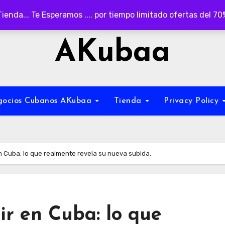
Tienda... Te Esperamos .... por tiempo limitado ofertas del 7
AKubaa
egocios Cubanos AKubaa
Tienda
Privacy Policy
en Cuba: lo que realmente revela su nueva subida.
ir en Cuba: lo que