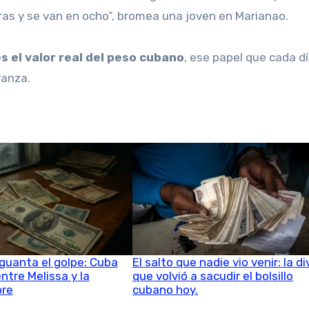
as y se van en ocho”, bromea una joven en Marianao.
s el valor real del peso cubano
, ese papel que cada d
anza.
aguanta el golpe: Cuba
El salto que nadie vio venir: la di
ntre Melissa y la
que volvió a sacudir el bolsillo
bre
cubano hoy.