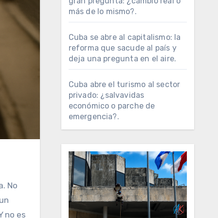
gran pregunta: ¿cambio real o
más de lo mismo?.
Cuba se abre al capitalismo: la
reforma que sacude al país y
deja una pregunta en el aire.
Cuba abre el turismo al sector
privado: ¿salvavidas
económico o parche de
emergencia?.
a. No
 un
 Y no es