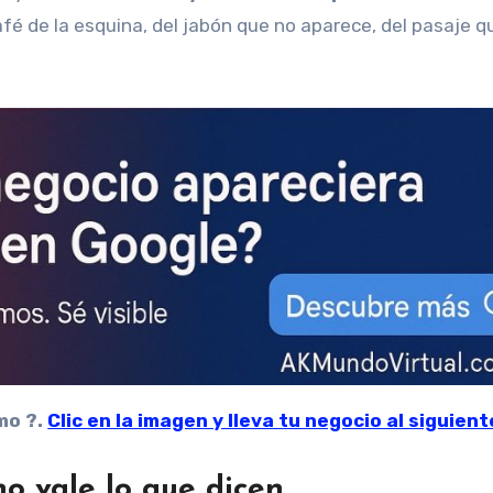
café de la esquina, del jabón que no aparece, del pasaje q
mo ?.
Clic en la imagen y lleva tu negocio al siguient
no vale lo que dicen