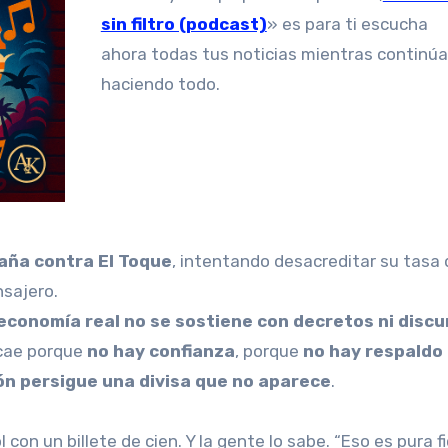
sin filtro (podcast)
» es para ti escucha
ahora todas tus noticias mientras continú
haciendo todo.
ña contra El Toque
, intentando desacreditar su tasa d
nsajero.
 economía real no se sostiene con decretos ni disc
 cae porque
no hay confianza
, porque
no hay respaldo
ón persigue una divisa que no aparece
.
 con un billete de cien. Y la gente lo sabe. “Eso es pura fi