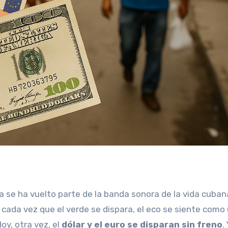
 se ha vuelto parte de la banda sonora de la vida cuban
 cada vez que el verde se dispara, el eco se siente como
oy, otra vez, el
dólar y el euro se disparan sin freno
.