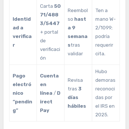
Carta
50
Reembol
Ten a
71/488
Identid
so
hast
mano W-
3/5447
ad a
a 9
2/1099;
+ portal
verifica
semana
podría
de
r
s
tras
requerir
verificaci
validar
cita.
ón
Hubo
Pago
Cuenta
Revisa
demoras
electró
en
tras
3
reconoci
nico
línea
/
D
días
das por
“pendin
irect
hábiles
el IRS en
g”
Pay
2025.