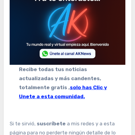
Recibe todas tus noticias
actualizadas y más candentes,
totalmente gratis ,
solo has Clic y
Unete a esta comunidad.
Si te sirvió,
suscríbete
a mis redes y a esta
página para no perderte ningún detalle de lo