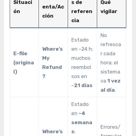
Situaci
s de
Qué
enta/Ac
ón
referen
vigilar
ción
cia
No
Estado
refresca
Where’s
en ~24 h;
E-file
r cada
My
muchos
(origina
hora; el
Refund
reembol
l)
sistema
?
sos en
va
1 vez
~
21 días
al día
.
Estado
en
~4
semana
Errores/
Where’s
s
;
formular