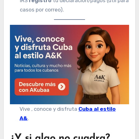
IRS
registró
tu declaración/pagos (útil para
casos por correo).
Vive , conoce y disfruta
Cuba al estilo
A&
.
¿Y si algo no cuadra?