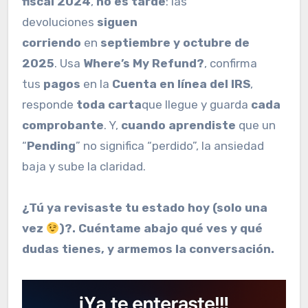
fiscal 2024
,
no es tarde
: las
devoluciones
siguen
corriendo
en
septiembre y octubre de
2025
. Usa
Where’s My Refund?
, confirma
tus
pagos
en la
Cuenta en línea del IRS
,
responde
toda carta
que llegue y guarda
cada
comprobante
. Y,
cuando aprendiste
que un
“
Pending
” no significa “perdido”, la ansiedad
baja y sube la claridad.
¿Tú ya revisaste tu estado hoy (solo una
vez
)?. Cuéntame abajo qué ves y qué
dudas tienes, y armemos la conversación.