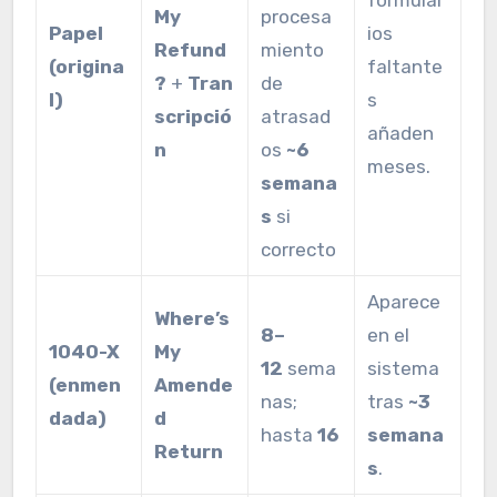
My
procesa
Papel
ios
Refund
miento
(origina
faltante
?
+
Tran
de
l)
s
scripció
atrasad
añaden
n
os
~6
meses.
semana
s
si
correcto
Aparece
Where’s
8–
en el
1040-X
My
12
sema
sistema
(enmen
Amende
nas;
tras
~3
dada)
d
hasta
16
semana
Return
s
.