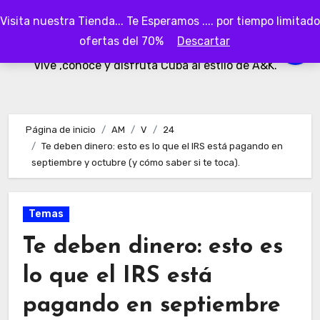
Ir
Visita nuestra Tienda... Te Esperamos .... por tiempo limitado
al
AKubaa
ofertas del 70%
Descartar
contenido
Vive ,conoce y disfruta Cuba al estilo de A&K.
Página de inicio
AM
V
24
Te deben dinero: esto es lo que el IRS está pagando en
septiembre y octubre (y cómo saber si te toca).
Temas
Te deben dinero: esto es
lo que el IRS está
pagando en septiembre