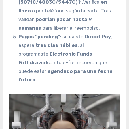
(5071C/4883C/5447C)?
.Verifica
en
línea
o por teléfono según la carta. Tras
validar,
podrían pasar hasta 9
semanas
para liberar el reembolso.
Pagos “pending”
: si usaste
Direct Pay
,
espera
tres días hábiles
; si
programaste
Electronic Funds
Withdrawal
con tu e-file, recuerda que
puede estar
agendado para una fecha
futura
.