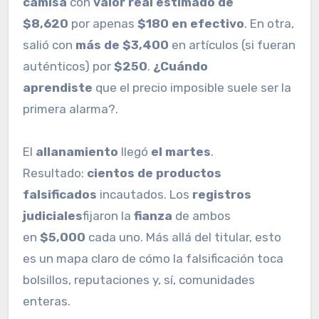
camisa
con
valor real estimado de
$8,620
por apenas
$180 en efectivo
. En otra,
salió con
más de $3,400
en artículos (si fueran
auténticos) por
$250
.
¿Cuándo
aprendiste
que el precio imposible suele ser la
primera alarma?.
El
allanamiento
llegó
el martes
.
Resultado:
cientos de productos
falsificados
incautados. Los
registros
judiciales
fijaron la
fianza
de ambos
en
$5,000
cada uno. Más allá del titular, esto
es un mapa claro de cómo la falsificación toca
bolsillos, reputaciones y, sí, comunidades
enteras.