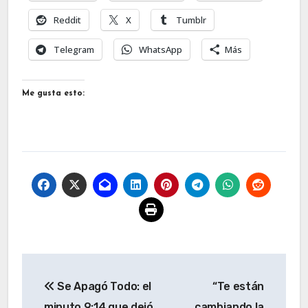
Reddit
X
Tumblr
Telegram
WhatsApp
Más
Me gusta esto:
Navegación
Se Apagó Todo: el
“Te están
de
minuto 9:14 que dejó
cambiando la