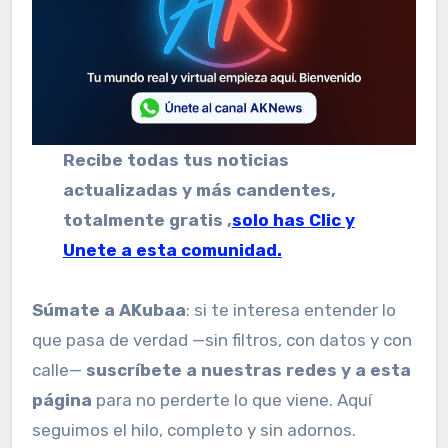
Recibe todas tus noticias
actualizadas y más candentes,
totalmente gratis ,
solo has Clic y
Unete a esta comunidad.
Súmate a AKubaa
: si te interesa entender lo
que pasa de verdad —sin filtros, con datos y con
calle—
suscríbete a nuestras redes y a esta
página
para no perderte lo que viene. Aquí
seguimos el hilo, completo y sin adornos.