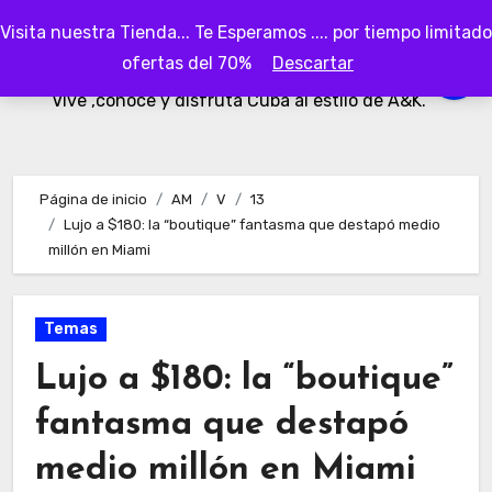
Ir
Visita nuestra Tienda... Te Esperamos .... por tiempo limitado
al
AKubaa
ofertas del 70%
Descartar
contenido
Vive ,conoce y disfruta Cuba al estilo de A&K.
Página de inicio
AM
V
13
Lujo a $180: la “boutique” fantasma que destapó medio
millón en Miami
Temas
Lujo a $180: la “boutique”
fantasma que destapó
medio millón en Miami