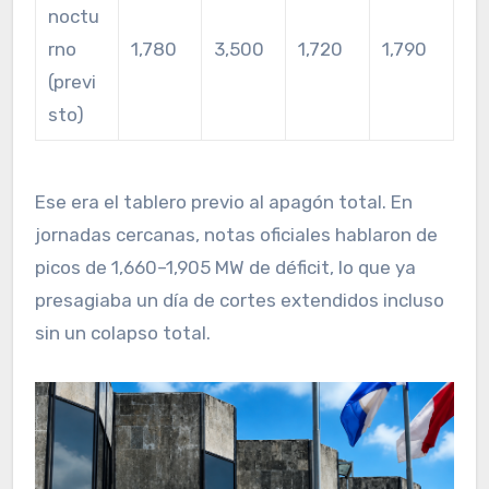
noctu
rno
1,780
3,500
1,720
1,790
(previ
sto)
Ese era el tablero previo al apagón total. En
jornadas cercanas, notas oficiales hablaron de
picos de 1,660–1,905 MW de déficit, lo que ya
presagiaba un día de cortes extendidos incluso
sin un colapso total.