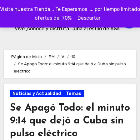
Ir
Visita nuestra Tienda... Te Esperamos .... por tiempo limitado
al
AKubaa
ofertas del 70%
Descartar
contenido
Vive ,conoce y disfruta Cuba al estilo de A&K.
Página de inicio
PM
V
10
Se Apagó Todo: el minuto 9:14 que dejó a Cuba sin pulso
eléctrico
Noticias y Actualidad
Temas
Se Apagó Todo: el minuto
9:14 que dejó a Cuba sin
pulso eléctrico