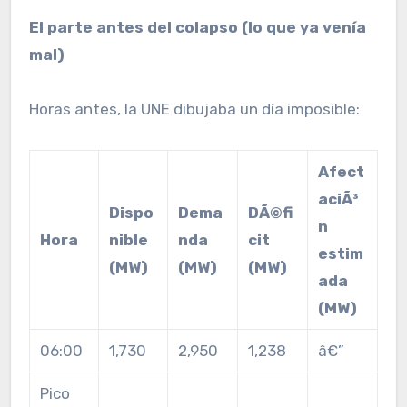
El parte antes del colapso (lo que ya venía
mal)
Horas antes, la UNE dibujaba un día imposible:
Afect
aciÃ³
Dispo
Dema
DÃ©fi
n
Hora
nible
nda
cit
estim
(MW)
(MW)
(MW)
ada
(MW)
06:00
1,730
2,950
1,238
â€”
Pico