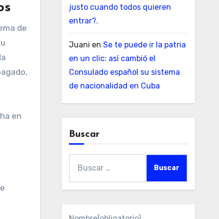
os
justo cuando todos quieren
entrar?.
lema de
su
Juani
en
Se te puede ir la patria
da
en un clic: así cambió el
apagado,
Consulado español su sistema
de nacionalidad en Cuba
cha en
Buscar
Buscar:
ue
Nombre
(obligatorio)