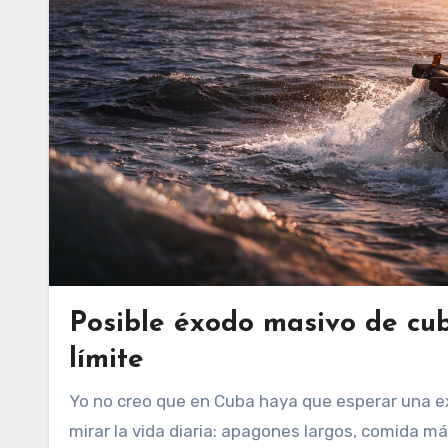
Posible éxodo masivo de cuba
límite
Yo no creo que en Cuba haya que esperar una explosión para saber que algo se está rompiendo. Basta con
mirar la vida diaria: apagones largos, comida m