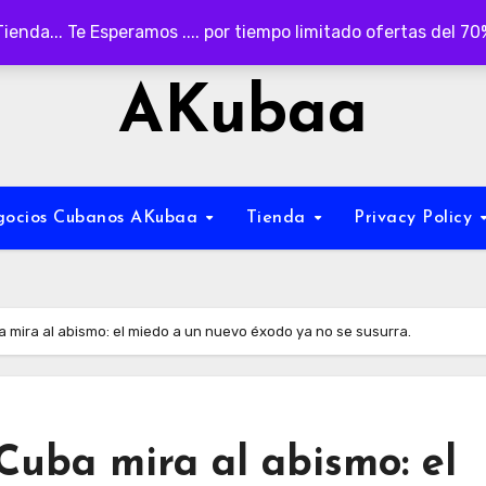
Tienda... Te Esperamos .... por tiempo limitado ofertas del 7
AKubaa
egocios Cubanos AKubaa
Tienda
Privacy Policy
ba mira al abismo: el miedo a un nuevo éxodo ya no se susurra.
 Cuba mira al abismo: el