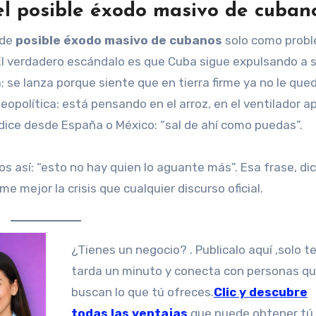
el posible éxodo masivo de cuban
 de
posible éxodo masivo de cubanos
solo como prob
El verdadero escándalo es que Cuba sigue expulsando a 
; se lanza porque siente que en tierra firme ya no le que
eopolítica: está pensando en el arroz, en el ventilador 
e dice desde España o México: “sal de ahí como puedas”.
os así: “esto no hay quien lo aguante más”. Esa frase, di
 mejor la crisis que cualquier discurso oficial.
¿Tienes un negocio? . Publicalo aquí ,solo te
tarda un minuto y conecta con personas q
buscan lo que tú ofreces.
Clic y descubre
todas las ventajas
que puede obtener tú