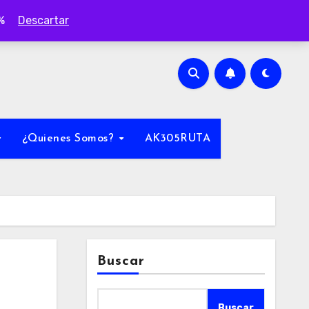
0%
Descartar
¿Quienes Somos?
AK305RUTA
Buscar
Buscar