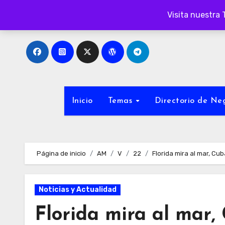
Ir
Visita nuestra 
al
contenido
Inicio
Temas
Directorio de N
Página de inicio
AM
V
22
Florida mira al mar, Cu
Noticias y Actualidad
Florida mira al mar,