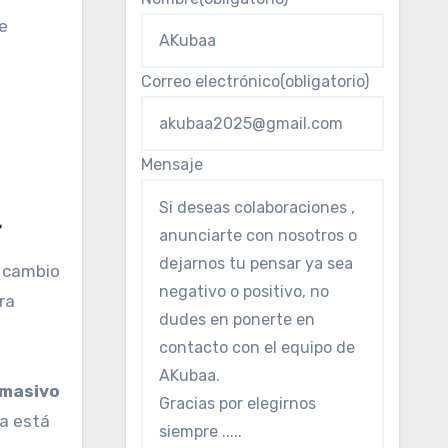
e
Correo electrónico
(obligatorio)
Mensaje
r
e cambio
ra
masivo
da está