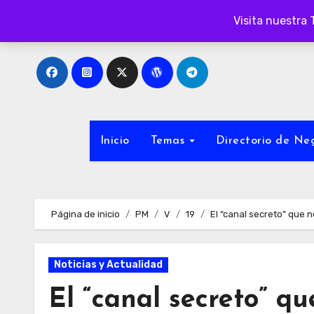
Ir
Visita nuestra 
al
contenido
Inicio
Temas
Directorio de N
Página de inicio
PM
V
19
El “canal secreto” que 
Noticias y Actualidad
El “canal secreto” q