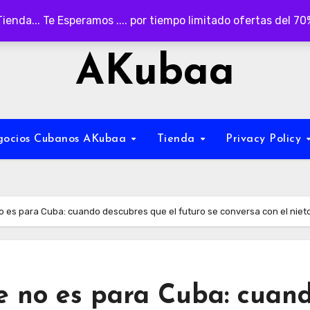
Tienda... Te Esperamos .... por tiempo limitado ofertas del 7
AKubaa
egocios Cubanos AKubaa
Tienda
Privacy Policy
no es para Cuba: cuando descubres que el futuro se conversa con el nieto
ue no es para Cuba: cuan