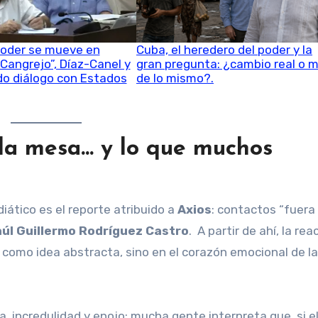
poder se mueve en
Cuba, el heredero del poder y la
l Cangrejo”, Díaz-Canel y
gran pregunta: ¿cambio real o 
do diálogo con Estados
de lo mismo?.
 la mesa… y lo que muchos
iático es el reporte atribuido a
Axios
: contactos “fuera 
úl Guillermo Rodríguez Castro
. A partir de ahí, la rea
” como idea abstracta, sino en el corazón emocional de la
, incredulidad y enojo: mucha gente interpreta que, si e