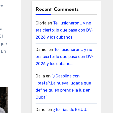
re
Recent Comments
Gloria
en
Te ilusionaron… y no
al
era cierto: lo que pasa con DV-
El
2026 y los cubanos
 que
Daniel
en
Te ilusionaron… y no
. En
era cierto: lo que pasa con DV-
2026 y los cubanos
Dalia
en
“¿Gasolina con
libreta?.La nueva jugada que
define quién prende la luz en
Cuba.”
Dariel
en
¿Te irías de EE.UU.