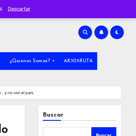
0%
Descartar
¿Quienes Somos?
AK305RUTA
… y no con el país.
Buscar
do
Buscar