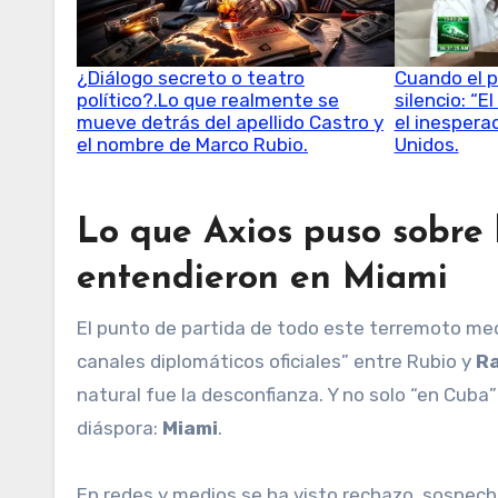
¿Diálogo secreto o teatro
Cuando el 
político?.Lo que realmente se
silencio: “E
mueve detrás del apellido Castro y
el inespera
el nombre de Marco Rubio.
Unidos.
Lo que Axios puso sobre
entendieron en Miami
El punto de partida de todo este terremoto med
canales diplomáticos oficiales” entre Rubio y
Ra
natural fue la desconfianza. Y no solo “en Cuba
diáspora:
Miami
.
En redes y medios se ha visto rechazo, sospecha