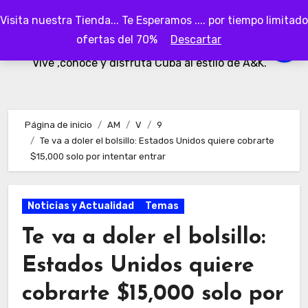
Ir
Visita nuestra Tienda... Te Esperamos .... por tiempo limitado
al
AKubaa
ofertas del 70%
Descartar
contenido
Vive ,conoce y disfruta Cuba al estilo de A&K.
Página de inicio
AM
V
9
Te va a doler el bolsillo: Estados Unidos quiere cobrarte
$15,000 solo por intentar entrar
Noticias y Actualidad
Temas
Te va a doler el bolsillo:
Estados Unidos quiere
cobrarte $15,000 solo por