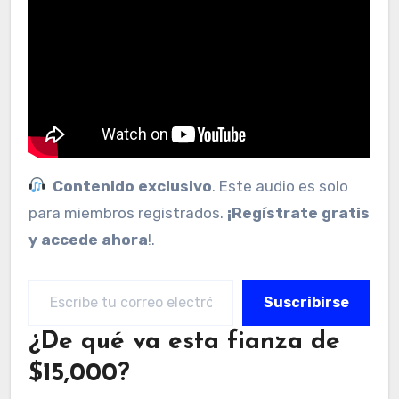
Contenido exclusivo
. Este audio es solo
para miembros registrados.
¡Regístrate gratis
y accede ahora
!.
Escribe tu correo electrónico…
Suscribirse
¿De qué va esta fianza de
$15,000?