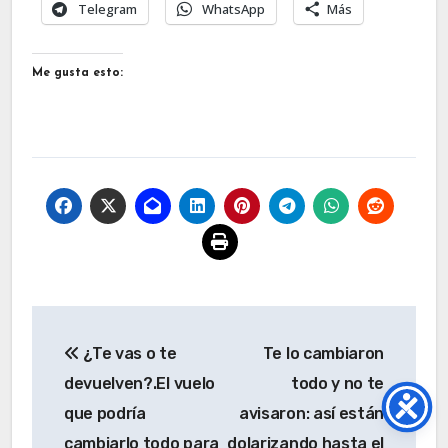
Telegram
WhatsApp
Más
Me gusta esto:
Navegación
¿Te vas o te
Te lo cambiaron
de
devuelven?.El vuelo
todo y no te
entradas
que podría
avisaron: así están
cambiarlo todo para
dolarizando hasta el