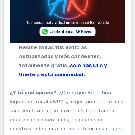
Recibe todas tus noticias
actualizadas y más candentes,
totalmente gratis ,
solo has Clic y
Unete a esta comunidad.
¿Y tú qué opinas?
.¿Crees que Argentina
logrará entrar al VWP?. ¿Te gustaría que tu país
también tuviera ese privilegio?. Cuéntamelo
aquí, en los comentarios, o síguenos en
nuestras redes para no perderte ni un solo paso