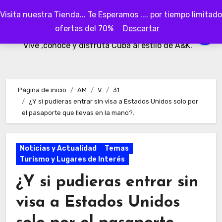
Ir
Visita nuestra Tienda... Te Esperamos .... por tiempo limitado
al
AKubaa
ofertas del 70%
Descartar
contenido
Vive ,conoce y disfruta Cuba al estilo de A&K.
Página de inicio
AM
V
31
¿Y si pudieras entrar sin visa a Estados Unidos solo por
el pasaporte que llevas en la mano?.
Noticias y Actualidad
Temas
Turismo y Lugares de Interés
¿Y si pudieras entrar sin
visa a Estados Unidos