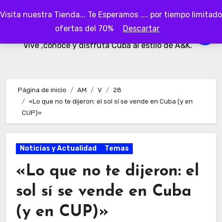
Ir
Visita nuestra Tienda... Te Esperamos .... por tiempo limitado
al
AKubaa
ofertas del 70%
Descartar
contenido
Vive ,conoce y disfruta Cuba al estilo de A&K.
Página de inicio
AM
V
28
«Lo que no te dijeron: el sol sí se vende en Cuba (y en
CUP)»
Noticias y Actualidad
Temas
«Lo que no te dijeron: el
sol sí se vende en Cuba
(y en CUP)»