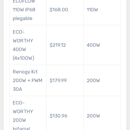
ECOFLOW
110W IP68
$168.00
110W
plegable
ECO-
WORTHY
$219.12
400W
400W
(4x100W)
Renogy Kit
200W + PWM
$179.99
200W
30A
ECO-
WORTHY
$130.96
200W
200W
bifacial