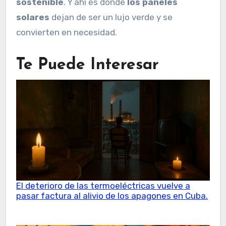
sostenible
. Y ahí es donde
los paneles
solares
dejan de ser un lujo verde y se
convierten en necesidad.
Te Puede Interesar
El deterioro de las termoeléctricas vuelve a
pasar factura al alivio de los apagones en Cuba.