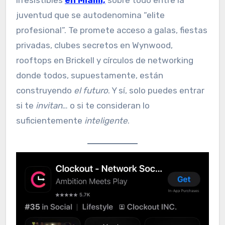
juventud que se autodenomina “elite
profesional”. Te promete acceso a galas, fiestas
privadas, clubes secretos en Wynwood,
rooftops en Brickell y círculos de networking
donde todos, supuestamente, están
construyendo
el futuro
. Y sí, solo puedes entrar
si te
invitan
… o si te consideran lo
suficientemente
inteligente
.