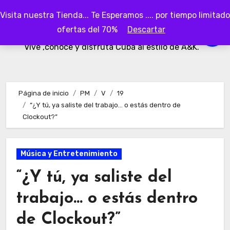
Ir
Visita nuestra Tienda... Te Esperamos .... por tiempo limitado
al
AKubaa
ofertas del 70%
Descartar
contenido
Vive ,conoce y disfruta Cuba al estilo de A&K.
Página de inicio
PM
V
19
“¿Y tú, ya saliste del trabajo… o estás dentro de
Clockout?”
Música y Entretenimiento
“¿Y tú, ya saliste del
trabajo… o estás dentro
de Clockout?”