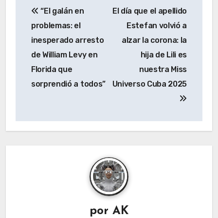
“El galán en
El día que el apellido
de
problemas: el
Estefan volvió a
entradas
inesperado arresto
alzar la corona: la
de William Levy en
hija de Lili es
Florida que
nuestra Miss
sorprendió a todos”
Universo Cuba 2025
por
AK