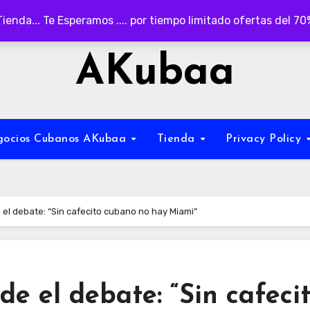
Tienda... Te Esperamos .... por tiempo limitado ofertas del 7
AKubaa
egocios Cubanos AKubaa
Tienda
Privacy Policy
 el debate: “Sin cafecito cubano no hay Miami”
de el debate: “Sin cafeci