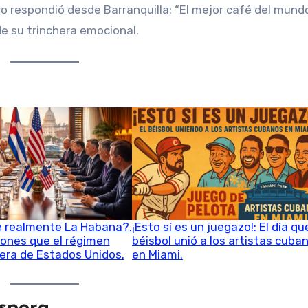
tro respondió desde Barranquilla: “El mejor café del mund
e su trinchera emocional.
e realmente La Habana?.
¡Esto sí es un juegazo!: El día qu
ones que el régimen
béisbol unió a los artistas cuba
era de Estados Unidos.
en Miami.
áspora