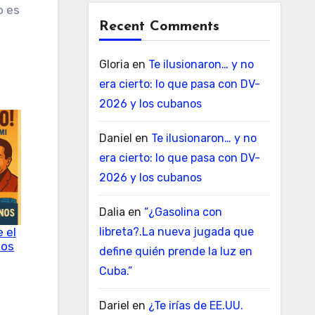
o es
Recent Comments
Gloria
en
Te ilusionaron… y no
era cierto: lo que pasa con DV-
2026 y los cubanos
Daniel
en
Te ilusionaron… y no
era cierto: lo que pasa con DV-
2026 y los cubanos
Dalia
en
“¿Gasolina con
e el
libreta?.La nueva jugada que
nos
define quién prende la luz en
Cuba.”
Dariel
en
¿Te irías de EE.UU.