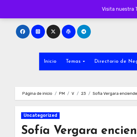
Ir
Visita nuestra 
al
contenido
Inicio
Temas
Directorio de N
Página de inicio
PM
V
23
Sofía Vergara enciende
Uncategorized
Sofía Vergara encien