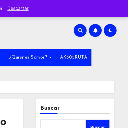
0%
Descartar
¿Quienes Somos?
AK305RUTA
Buscar
to
Buscar