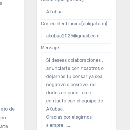
e
Correo electrónico
(obligatorio)
Mensaje
s
pejo de
 en
bate