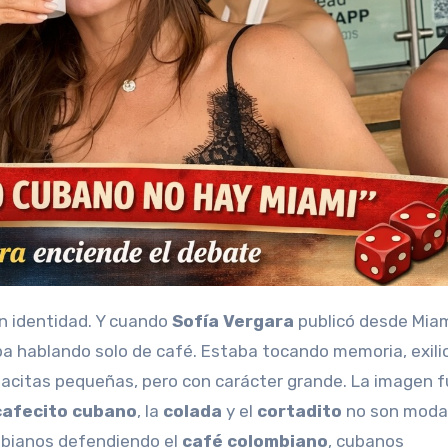
an identidad. Y cuando
Sofía Vergara
publicó desde Mia
ba hablando solo de café. Estaba tocando memoria, exilio
en tacitas pequeñas, pero con carácter grande. La imagen 
cafecito cubano
, la
colada
y el
cortadito
no son moda
ombianos defendiendo el
café colombiano
, cubanos