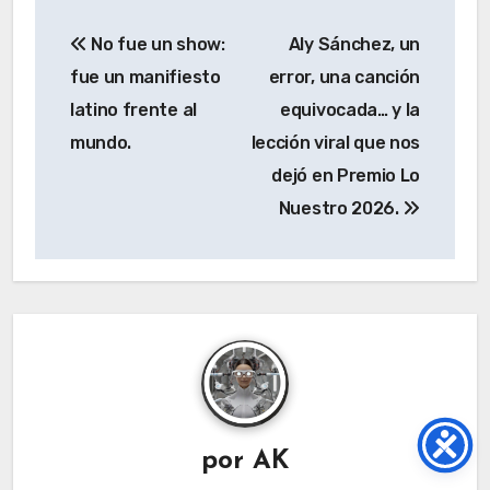
Navegación
No fue un show:
Aly Sánchez, un
de
fue un manifiesto
error, una canción
entradas
latino frente al
equivocada… y la
mundo.
lección viral que nos
dejó en Premio Lo
Nuestro 2026.
por
AK