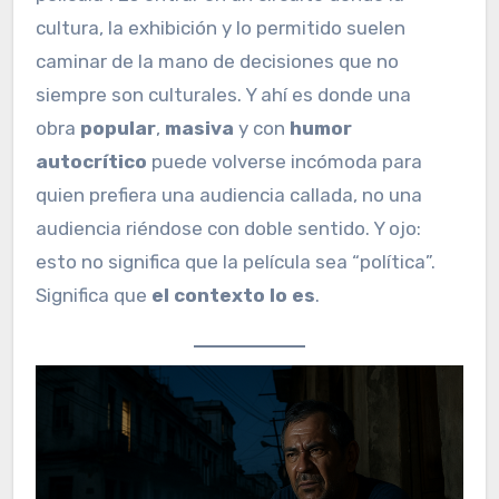
cultura, la exhibición y lo permitido suelen
caminar de la mano de decisiones que no
siempre son culturales. Y ahí es donde una
obra
popular
,
masiva
y con
humor
autocrítico
puede volverse incómoda para
quien prefiera una audiencia callada, no una
audiencia riéndose con doble sentido. Y ojo:
esto no significa que la película sea “política”.
Significa que
el contexto lo es
.