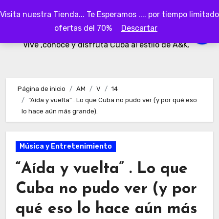
Ir
Visita nuestra Tienda... Te Esperamos .... por tiempo limitado
al
AKubaa
ofertas del 70%
Descartar
contenido
Vive ,conoce y disfruta Cuba al estilo de A&K.
Página de inicio
AM
V
14
“Aída y vuelta” . Lo que Cuba no pudo ver (y por qué eso
lo hace aún más grande).
Música y Entretenimiento
“Aída y vuelta” . Lo que
Cuba no pudo ver (y por
qué eso lo hace aún más