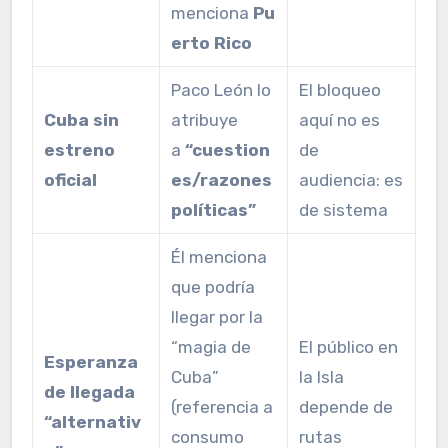
menciona
Pu
erto Rico
Paco León lo
El bloqueo
Cuba sin
atribuye
aquí no es
estreno
a
“cuestion
de
oficial
es/razones
audiencia: es
políticas”
de sistema
Él menciona
que podría
llegar por la
“magia de
El público en
Esperanza
Cuba”
la Isla
de llegada
(referencia a
depende de
“alternativ
consumo
rutas