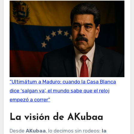
“Ultimátum a Maduro: cuando la Casa Blanca
dice ‘salgan ya’, el mundo sabe que el reloj
empezó a correr”
La visión de AKubaa
Desde
AKubaa
, lo decimos sin rodeos:
la