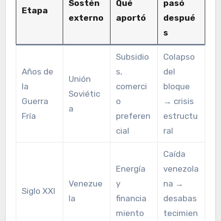
Sostén
Qué
pasó
Etapa
externo
aportó
despué
s
Subsidio
Colapso
Años de
s,
del
Unión
la
comerci
bloque
Soviétic
Guerra
o
→ crisis
a
Fría
preferen
estructu
cial
ral
Caída
Energía
venezola
Venezue
y
na →
Siglo XXI
la
financia
desabas
miento
tecimien