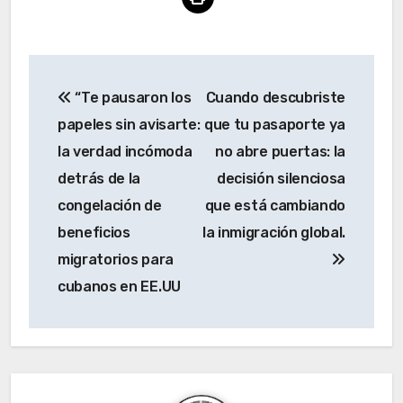
Navegación
“Te pausaron los
Cuando descubriste
de
papeles sin avisarte:
que tu pasaporte ya
entradas
la verdad incómoda
no abre puertas: la
detrás de la
decisión silenciosa
congelación de
que está cambiando
beneficios
la inmigración global.
migratorios para
cubanos en EE.UU