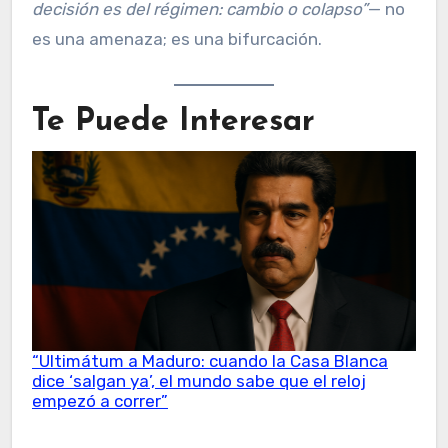
decisión es del régimen: cambio o colapso”
— no
es una amenaza; es una bifurcación.
Te Puede Interesar
“Ultimátum a Maduro: cuando la Casa Blanca
dice ‘salgan ya’, el mundo sabe que el reloj
empezó a correr”