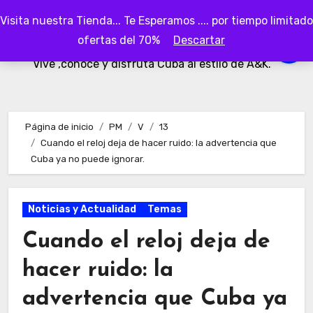
Ir
Visita nuestra Tienda... Te Esperamos .... por tiempo limitado
al
AKubaa
ofertas del 70%
Descartar
contenido
Vive ,conoce y disfruta Cuba al estilo de A&K.
Página de inicio
PM
V
13
Cuando el reloj deja de hacer ruido: la advertencia que
Cuba ya no puede ignorar.
Noticias y Actualidad
Temas
Cuando el reloj deja de
hacer ruido: la
advertencia que Cuba ya