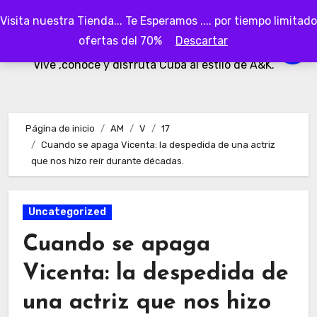
Ir
Visita nuestra Tienda... Te Esperamos .... por tiempo limitado
al
AKubaa
ofertas del 70%
Descartar
contenido
Vive ,conoce y disfruta Cuba al estilo de A&K.
Página de inicio
AM
V
17
Cuando se apaga Vicenta: la despedida de una actriz
que nos hizo reír durante décadas.
Uncategorized
Cuando se apaga
Vicenta: la despedida de
una actriz que nos hizo