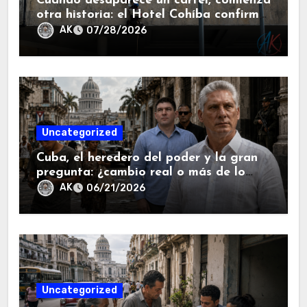
Cuando desaparece un cartel, comienza
otra historia: el Hotel Cohíba confirma
que el turismo en Cuba ya no volverá a
AK
07/28/2026
ser el mismo.
Uncategorized
Cuba, el heredero del poder y la gran
pregunta: ¿cambio real o más de lo
mismo?.
AK
06/21/2026
Uncategorized