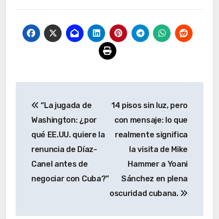
Navegación
“La jugada de
14 pisos sin luz, pero
de
Washington: ¿por
con mensaje: lo que
entradas
qué EE.UU. quiere la
realmente significa
renuncia de Díaz-
la visita de Mike
Canel antes de
Hammer a Yoani
negociar con Cuba?”
Sánchez en plena
oscuridad cubana.