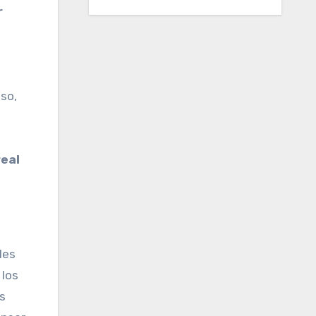
r
so,
real
les
 los
os