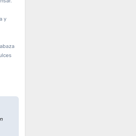
nsar.
a y
labaza
ulces
on