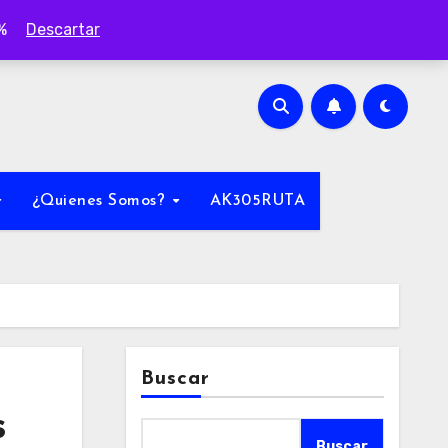
0%
Descartar
¿Quienes Somos?
AK305RUTA
Buscar
s
Buscar