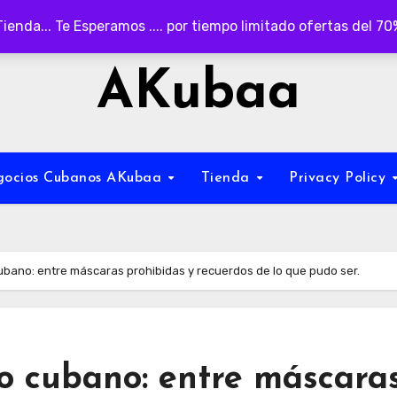
Tienda... Te Esperamos .... por tiempo limitado ofertas del 7
AKubaa
egocios Cubanos AKubaa
Tienda
Privacy Policy
ubano: entre máscaras prohibidas y recuerdos de lo que pudo ser.
lo cubano: entre máscara