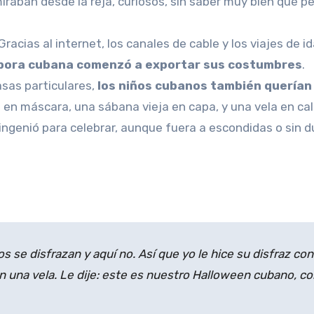
iraban desde la reja, curiosos, sin saber muy bien qué pe
racias al internet, los canales de cable y los viajes de id
spora cubana comenzó a exportar sus costumbres
.
asas particulares,
los niños cubanos también querían
a en máscara, una sábana vieja en capa, y una vela en ca
 ingenió para celebrar, aunque fuera a escondidas o sin d
os se disfrazan y aquí no. Así que yo le hice su disfraz con
con una vela. Le dije: este es nuestro Halloween cubano, c