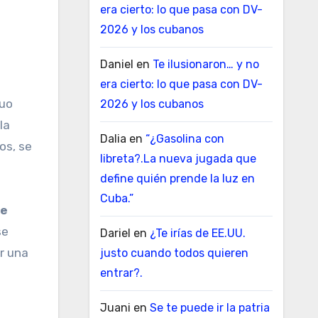
era cierto: lo que pasa con DV-
2026 y los cubanos
Daniel
en
Te ilusionaron… y no
era cierto: lo que pasa con DV-
guo
2026 y los cubanos
la
Dalia
en
“¿Gasolina con
os, se
libreta?.La nueva jugada que
define quién prende la luz en
Cuba.”
de
se
Dariel
en
¿Te irías de EE.UU.
or una
justo cuando todos quieren
entrar?.
Juani
en
Se te puede ir la patria