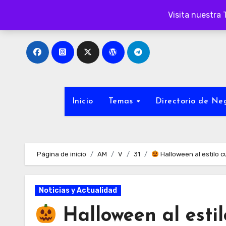
Ir
Visita nuestra 
al
contenido
Inicio
Temas
Directorio de N
Página de inicio
AM
V
31
Halloween al estilo c
Noticias y Actualidad
Halloween al esti