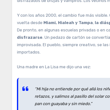
disfrazados de brujas y vampiros. Los vecinos m
Y con los años 2000, el cambio fue más visible. G
vuelta desde
Miami, Hialeah y Tampa
,
la diá
De pronto, en algunas escuelas privadas o en c
disfrazarse
. Un pedazo de cartón se convertí
improvisada. El pueblo, siempre creativo, se las
importados.
Una madre en La Lisa me dijo una vez:
“Mi hija no entiende por qué allá los niñ
retazos, y salimos al pasillo del solar 
pan con guayaba y sin miedo.”