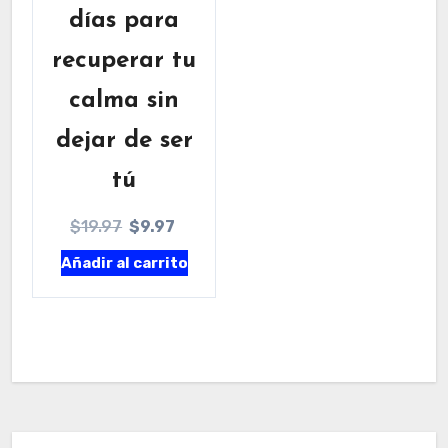
días para
recuperar tu
calma sin
dejar de ser
tú
El
El
$
19.97
$
9.97
precio
precio
Añadir al carrito
original
actual
era:
es:
$19.97.
$9.97.