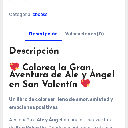
Gran
Aventura
Categoría:
ebooks
de
Ale
Descripción
Valoraciones (0)
y
Angel
Descripción
en
San
Colorea la Gran
Valentin
Aventura de Ale y Ángel
cantidad
en San Valentín
Un libro de colorear lleno de amor, amistad y
emociones positivas
Acompaña a
Ale y Ángel
en una dulce aventura
de
San Valentín.
Donde descubren que el amor