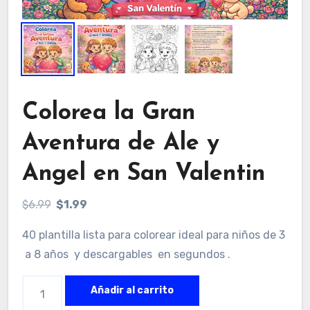
Colorea la Gran
Aventura de Ale y
Angel en San Valentin
El
El
$
6.99
$
1.99
precio
precio
40 plantilla lista para colorear ideal para niños de 3
original
actual
a 8 años y descargables en segundos .
era:
es:
$6.99.
$1.99.
Colorea
Añadir al carrito
la